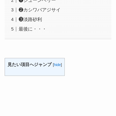
❶ジューンベリー
❷カシワバアジサイ
❸淡路砂利
最後に・・・
見たい項目へジャンプ
[
hide
]