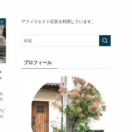
アフィリエイト広告を利用しています。
てな
プロフィール
る
い
の
の
期
グに
もビ