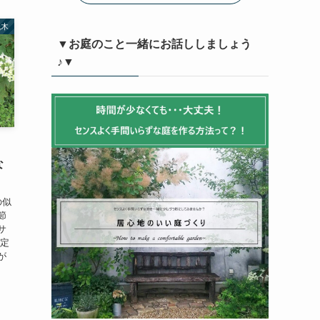
低木
▼お庭のこと一緒にお話ししましょう
♪▼
な
の似
節
サ
も定
が