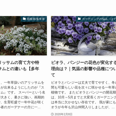
宿根草/多年草
ガーデニングの悩み・は
リッサムの育て方や特
ビオラ、パンジーの花色が変化す
サムとの違いも【多年
理由は？｜気温の影響や品種につ
て
く、一年草扱いのアリッサムを
ビオラとパンジーは丈夫で育てやすく、冬
えが出来るようにしたのが『ス
間も可愛らしい花を次々に咲かせる一年草
ム』です。 スーパーという名
植物です。 またビオラとパンジーの開花
が大きく、暑さに強い、画期的
は、10月～5月までと大変長くガーデニン
で、生育旺盛で一年中花が咲く
は本当に欠かせない存在です。 我が家に
者のガーデナーの方に一...
オラが今年も沢山仲間入りしましたが、...
2020年2月8日