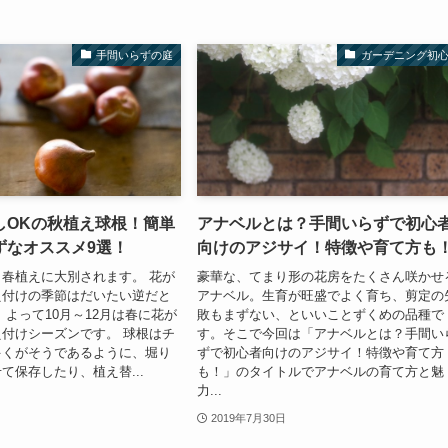
手間いらずの庭
ガーデニング初
しOKの秋植え球根！簡単
アナベルとは？手間いらずで初心
ずなオススメ9選！
向けのアジサイ！特徴や育て方も
春植えに大別されます。 花が
豪華な、てまり形の花房をたくさん咲かせ
え付けの季節はだいたい逆だと
アナベル。生育が旺盛でよく育ち、剪定の
 よって10月～12月は春に花が
敗もまずない、といいことずくめの品種で
付けシーズンです。 球根はチ
す。そこで今回は「アナベルとは？手間い
多くがそうであるように、堀り
ずで初心者向けのアジサイ！特徴や育て方
て保存したり、植え替...
も！」のタイトルでアナベルの育て方と魅
力...
2019年7月30日