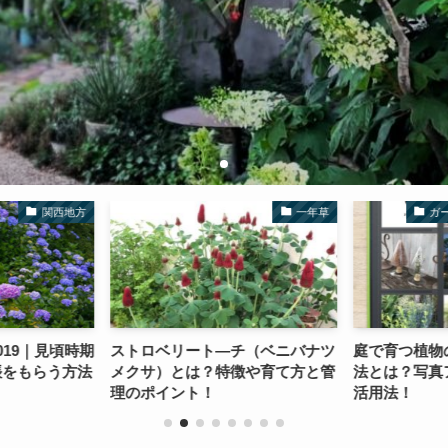
関西地方
一年草
ガ
019｜見頃時期
ストロベリート―チ（ベニバナツ
庭で育つ植物
帳をもらう方法
メクサ）とは？特徴や育て方と管
法とは？写真
理のポイント！
活用法！