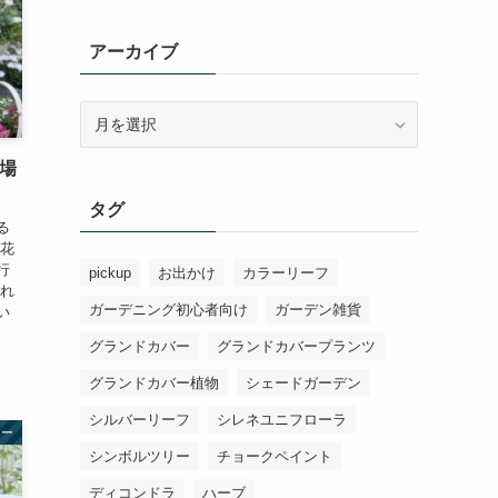
アーカイブ
ア
ー
カ
車場
イ
タグ
ブ
る
草花
行
pickup
お出かけ
カラーリーフ
され
ガーデニング初心者向け
ガーデン雑貨
い
グランドカバー
グランドカバープランツ
グランドカバー植物
シェードガーデン
シルバーリーフ
シレネユニフローラ
アー
シンボルツリー
チョークペイント
ディコンドラ
ハーブ