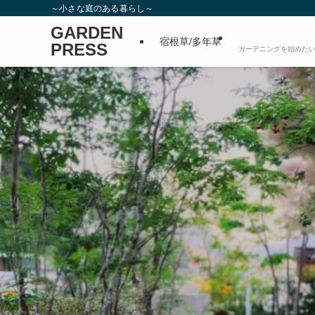
～小さな庭のある暮らし～
GARDEN
宿根草/多年草
PRESS
ガーデニングを始めたい
GARDEN PRESS
GARDEN PRESS
~手間いらずで居心地のいい庭へ~
~手間いらずで居心地のいい庭へ~