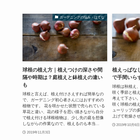
ガーデニングの悩み・はてな
球根の植え方｜植えつけの深さや間
植えっぱな
隔や時期は？庭植えと鉢植えの違い
で手間いら
も
球根は秋植え、
咲く季節と植
球根と言えば、植え付けさえすれば簡単なの
考えて下さい。
で、ガーデニング初心者さんにはおすすめの
咲く球根の植え
植物です。 花を咲かせた状態で売られている
ューリップの
草花と違い、花の様子を思い描きながら自分
上げて乾燥させ
で植え付ける球根植物は、少し先の庭を想像
しながらの作業なので、植えるのも本当...
2019年10月6日
2019年11月3日