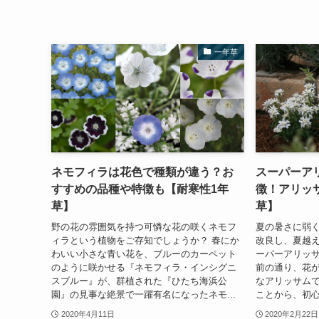
一年草
ネモフィラは花色で種類が違う？お
スーパーア
すすめの品種や特徴も【耐寒性1年
徴！アリッ
草】
草】
野の花の雰囲気を持つ可憐な花の咲くネモフ
夏の暑さに弱
ィラという植物をご存知でしょうか？ 春にか
改良し、夏越
わいい小さな青い花を、ブルーのカーペット
ーパーアリッサ
のように咲かせる『ネモフィラ・インシグニ
前の通り、花
スブルー』が、群植された『ひたち海浜公
なアリッサム
園』の見事な絶景で一躍有名になったネモ...
ことから、初心
2020年4月11日
2020年2月22日