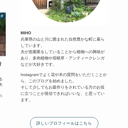
心者
MIHO
兵庫県の山と川に囲まれた自然豊かな町に暮ら
しています。
夫が造園業をしていることから植物への興味が
あり、多肉植物や宿根草・アンティークレンガ
者
などが大好きです。
！
Instagramでよく花や木の質問をいただくことか
る
ら、このブログを始めました。
失
そして少しでもお庭作りをされている方のお役
に立つことが発信できればいいな、と思ってい
ら
ます。
詳しいプロフィールはこちら