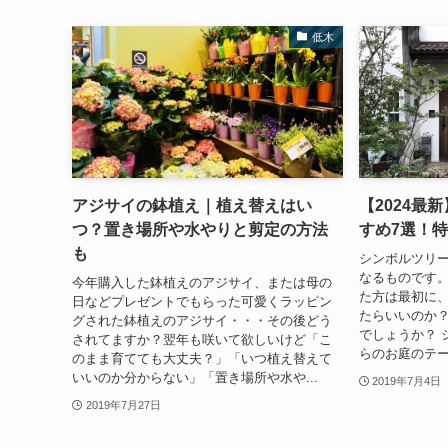
低木
アジサイの鉢植え｜植え替えはい
【2024最
つ？置き場所や水やりと剪定の方法
すめ7選！
も
シンボルツリ
なるものです。
今年購入した鉢植えのアジサイ、または母の
た方は最初に
日などプレゼントでもらった可愛くラッピン
たらいいのか
グされた鉢植えのアジサイ・・・その後どう
でしょうか？ 
されてますか？翌年も咲いて欲しいけど「こ
らのお庭のテー
のまま育てても大丈夫？」「いつ植え替えて
いいのか分からない」「置き場所や水や...
2019年7月4日
2019年7月27日