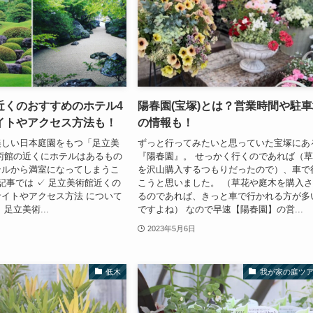
近くのおすすめのホテル4
陽春園(宝塚)とは？営業時間や駐
イトやアクセス方法も！
の情報も！
美しい日本庭園をもつ「足立美
ずっと行ってみたいと思っていた宝塚にあ
術館の近くにホテルはあるもの
『陽春園』。 せっかく行くのであれば（
テルから満室になってしまうこ
を沢山購入するつもりだったので）、車で
事では ✓ 足立美術館近くの
こうと思いました。 （草花や庭木を購入
イトやアクセス方法 について
るのであれば、きっと車で行かれる方が多
足立美術...
ですよね） なので早速【陽春園】の営...
2023年5月6日
低木
我が家の庭ツ