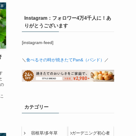
年草
Instagram：フォロワー4万4千人に！あ
りがとうございます
[instagram-feed]
管
＼
食べるその時が焼きたてPan&（パンド）
／
】
す
と
ーの
 こ
カテゴリー
宿根草/多年草
ガーデニング初心者