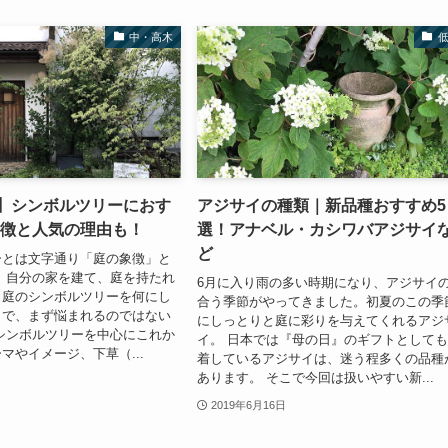
中・高木
新】シンボルツリーにおす
アジサイの種類｜新品種おすすめ5
特徴と人気の理由も！
選！アナベル・カシワバアジサイ
ど
ーとは文字通り「庭の象徴」と
 自分の家を建て、庭を持たれ
6月に入り雨の多い時期になり、アジサイ
、庭のシンボルツリーを何にし
合う季節がやってきました。初夏のこの季
？で、まず悩まれるのではない
にしっとりと庭に彩りを与えてくれるアジ
シンボルツリーを中心にこれか
イ。 日本では『母の日』のギフトとして
マやイメージ、下草（...
着しているアジサイは、迷う程多くの品種
あります。 そこで今回は扱いやすい新...
2019年6月16日