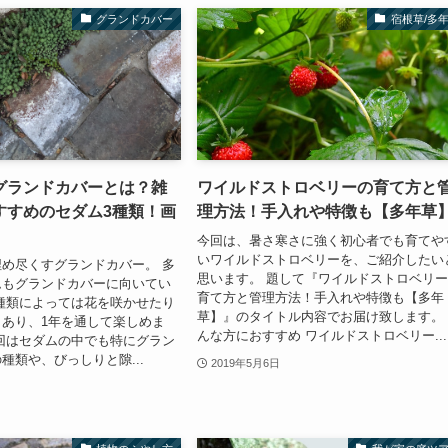
グランドカバー
宿根草/多
グランドカバーとは？雑
ワイルドストロベリーの育て方と
すすめのセダム3種類！画
理方法！手入れや特徴も【多年草
今回は、暑さ寒さに強く初心者でも育てや
いワイルドストロベリーを、ご紹介したい
め尽くすグランドカバー。 多
思います。 題して『ワイルドストロベリ
ムもグランドカバーに向いてい
育て方と管理方法！手入れや特徴も【多年
種類によっては花を咲かせたり
草】』のタイトル内容でお届け致します。
あり、1年を通して楽しめま
んな方におすすめ ワイルドストロベリー...
回はセダムの中でも特にグラン
種類や、びっしりと隙...
2019年5月6日