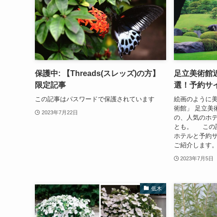
保護中: 【Threads(スレッズ)の方】
足立美術館
限定記事
選！予約サ
この記事はパスワードで保護されています
絵画のように
術館」 足立美
2023年7月22日
の、人気のホ
とも。 この記
ホテルと予約サ
ご紹介します。 
2023年7月5日
低木