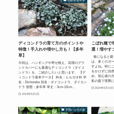
宿根草/多年草
ディコンドラの育て方のポイントや
こぼれ種で
特徴！手入れや増やし方も！【多年
選！増やす
草】
春になると庭
は、多くのガ
今回は、ハンギングや寄せ植え、花壇のグラ
すよね。特に
ンドカバーにも最適なディコンドラ（ダイコ
をかけずに自
ンドラ）を、ご紹介したいと思います。 【デ
め、初心者の
ィコンドラ基本データ】 科名：ヒルガオ科 学
私の庭で実際に
名：Dichondra 別名：ダイコンドラ、ダイカン
ドラ 形態：多年草 草丈：3cm-10cm...
2024年5月14日
2019年5月2日
手間いらずの庭