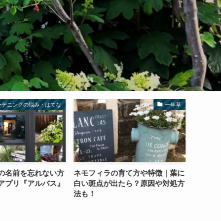
ーデニングの悩み・はてな
一年草
の名前を忘れない方
ネモフィラの育て方や特徴｜葉に
風が強
アプリ『アルバス』
白い斑点が出たら？原因や対処方
でも大
法も！
6選！