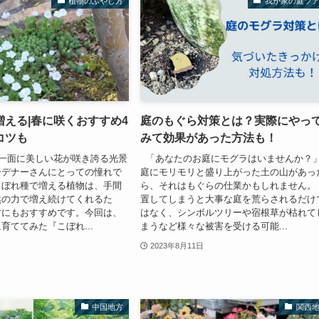
植物のふやし方
我が家の庭ツ
増える|春に咲くおすすめ4
庭のもぐら対策とは？実際にやっ
コツも
みて効果があった方法も！
一面に美しい花が咲き誇る光景
「あなたのお庭にモグラはいませんか？
ーデナーさんにとっての憧れで
庭にモリモリと盛り上がった土の山があっ
こぼれ種で増える植物は、手間
ら、それはもぐらの仕業かもしれません。
然の力で増え続けてくれるた
置してしまうと大事な庭を荒らされるだけ
方にもおすすめです。今回は、
はなく、シンボルツリーや宿根草が枯れて
育ててみた『こぼれ...
まうなど様々な被害を受ける可能...
2023年8月11日
中国地方
関西