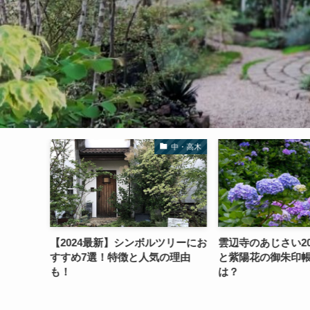
ハーブ
中・高木
トミン
【2024最新】シンボルツリーにお
雲辺寺のあじさい2
穫した葉
すすめ7選！特徴と人気の理由
と紫陽花の御朱印
も！
は？