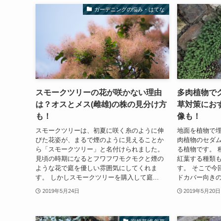
ガーデニングの悩み・はてな
スモークツリーの花が咲かない理由
多肉植物で
は？オスとメス(雌雄)の株の見分け方
草対策にお
も！
像も！
スモークツリーは、初夏に咲く糸のように伸
地面を植物で埋
びた花姿が、まるで煙のように見えることか
肉植物のセダ
ら「スモークツリー」と名付けられました。
る植物です。 
見頃の時期になるとフワフワモクモクと煙の
紅葉する種類も
ような花で庭を優しい雰囲気にしてくれま
す。 そこで今
す。 しかしスモークツリーを購入して庭...
ドカバー向きの
2019年5月24日
2019年5月20日