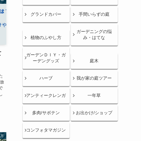
アー
グランドカバー
手間いらずの庭
ガーデニングの悩
植物のふやし方
み・はてな
て
ガーデンＤＩＹ・ガ
ーデングッズ
庭木
」
た
ハーブ
我が家の庭ツアー
 放
で
し
アンティークレンガ
一年草
多肉/サボテン
お出かけ/ショップ
コンフォタマガジン
地方