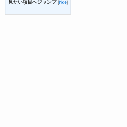
見たい項目へジャンプ
[
hide
]