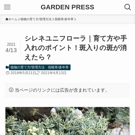
GARDEN PRESS
ホーム
植物の育て方/管理方法
宿根草/多年草
シレネユニフローラ｜育て方や手
2021
入れのポイント！斑入りの斑が消
4/13
えたら？
植物の育て方/管理方法
宿根草/多年草
2019年5月21日
2021年4月13日
当ページのリンクには広告が含まれています。