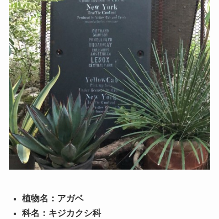
植物名：アガベ
科名：キジカクシ科