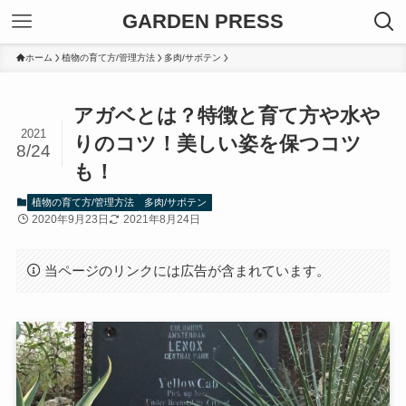
GARDEN PRESS
ホーム
植物の育て方/管理方法
多肉/サボテン
アガベとは？特徴と育て方や水や
2021
りのコツ！美しい姿を保つコツ
8/24
も！
植物の育て方/管理方法
多肉/サボテン
2020年9月23日
2021年8月24日
当ページのリンクには広告が含まれています。