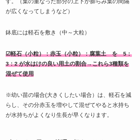
す。（葉の重なった部分の上下が膨らみ葉の間隔
が広くなってしまうなど）
鉢底には軽石を敷き（中～大粒）
☑軽石（小粒）：赤玉（小粒）：腐葉土 を 5：
3：2 が水はけの良い用土の割合→これら3種類を
混ぜて使用
※幼い苗の場合(大きくしたい場合）は、軽石を減
らし、その分赤玉を増やして混ぜてやると水持ち
が水持ちがよくなり生長が早くなります。