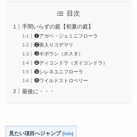
目次
手間いらずの庭【初夏の庭】
❶アガベ・ジェミニフローラ
❷斑入りコデマリ
❸ギボウシ（ホスタ）
❹ディコンドラ（ダイコンドラ）
❺シレネユニフローラ
❻ワイルドストロベリー
最後に・・・
見たい項目へジャンプ
[
hide
]