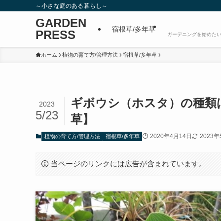
～小さな庭のある暮らし～
GARDEN
宿根草/多年草
PRESS
ガーデニングを始めたい
ホーム
植物の育て方/管理方法
宿根草/多年草
ギボウシ（ホスタ）の種類
2023
5/23
草】
2020年4月14日
2023年
植物の育て方/管理方法
宿根草/多年草
当ページのリンクには広告が含まれています。