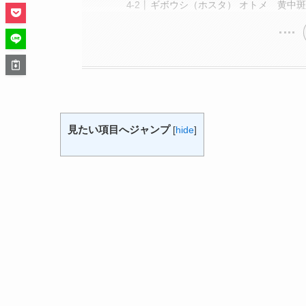
ギボウシ（ホスタ） オトメ 黄中
見たい項目へジャンプ
[
hide
]