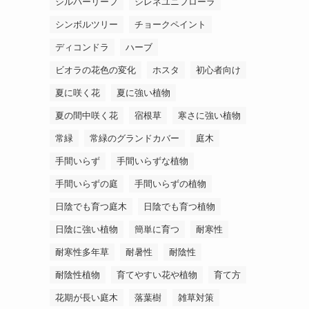
シルバーリーフ
シレネユニフローラ
シンボルツリー
チョークペイント
ディコンドラ
ハーブ
ビオラの花色の変化
ホスタ
初心者向け
夏に咲く花
夏に強い植物
夏の間中咲く花
宿根草
寒さに強い植物
常緑
常緑のグランドカバー
庭木
手間いらず
手間いらずな植物
手間いらずの庭
手間いらずの植物
日陰でも育つ庭木
日陰でも育つ植物
日陰に強い植物
簡単に育つ
耐寒性
耐寒性多年草
耐暑性
耐陰性
耐陰性植物
育てやすい花や植物
育て方
花期が長い庭木
落葉樹
雑草対策