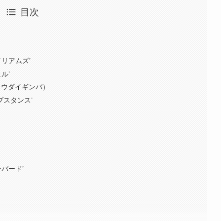
目次
リアムズ’
ル’
ョウダイギンバ）
ブスタンス’
バード’