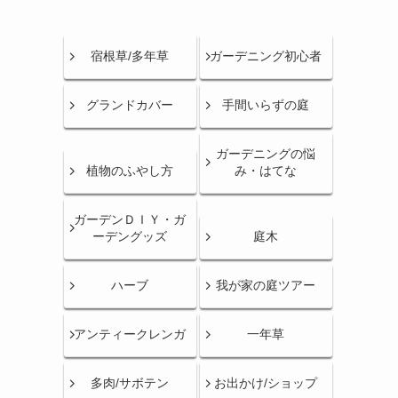
宿根草/多年草
ガーデニング初心者
グランドカバー
手間いらずの庭
ガーデニングの悩
植物のふやし方
み・はてな
ガーデンＤＩＹ・ガ
ーデングッズ
庭木
ハーブ
我が家の庭ツアー
アンティークレンガ
一年草
多肉/サボテン
お出かけ/ショップ