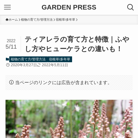
GARDEN PRESS
ホーム
植物の育て方/管理方法
宿根草/多年草
ティアレラの育て方と特徴｜ふや
2022
5/11
し方やヒューケラとの違いも！
植物の育て方/管理方法
宿根草/多年草
2020年3月27日
2022年5月11日
当ページのリンクには広告が含まれています。