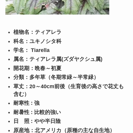
植物名：ティアレラ
科名：ユキノシタ科
学名： Tiarella
属名：ティアレラ属(ズダヤクシュ属)
開花期：晩春～初夏
分類：多年草（冬期常緑～半常緑）
草丈：20～40cm前後（生育後の高さで花丈も
含む）
耐寒性 : 強
耐暑性 : 比較的強い
日 照 : やや半日陰
原産地：北アメリカ（原種の主な自生地）