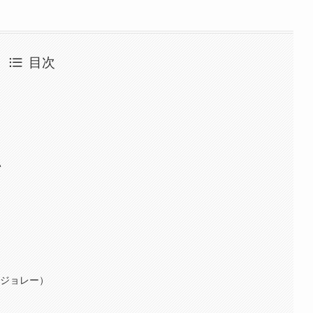
目次
‘
ー
ボジョレー）