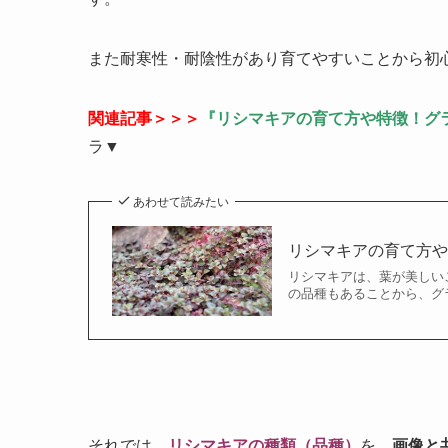
また耐寒性・耐陰性があり育てやすいことから初
関連記事＞＞＞
『リシマキアの育て方や特徴！グ
ラ▼
あわせて読みたい
リシマキアの育て方
リシマキアは、葉が美しい
の品種もあることから、グラ
それでは、
リシマキアの種類（品種）
を、
画像と