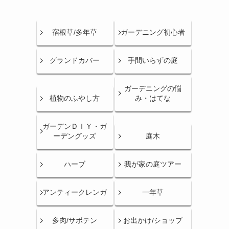
宿根草/多年草
ガーデニング初心者
グランドカバー
手間いらずの庭
ガーデニングの悩
植物のふやし方
み・はてな
ガーデンＤＩＹ・ガ
ーデングッズ
庭木
ハーブ
我が家の庭ツアー
アンティークレンガ
一年草
多肉/サボテン
お出かけ/ショップ