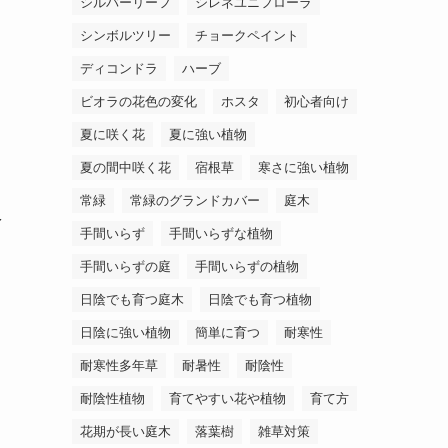
シルバーリーフ
シレネユニフローラ
シンボルツリー
チョークペイント
ディコンドラ
ハーブ
ビオラの花色の変化
ホスタ
初心者向け
夏に咲く花
夏に強い植物
夏の間中咲く花
宿根草
寒さに強い植物
常緑
常緑のグランドカバー
庭木
多
手間いらず
手間いらずな植物
手間いらずの庭
手間いらずの植物
日陰でも育つ庭木
日陰でも育つ植物
日陰に強い植物
簡単に育つ
耐寒性
耐寒性多年草
耐暑性
耐陰性
耐陰性植物
育てやすい花や植物
育て方
花期が長い庭木
落葉樹
雑草対策