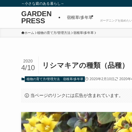
～小さな庭のある暮らし～
GARDEN
宿根草/多年草
PRESS
ガーデニングを始めたい
ホーム
植物の育て方/管理方法
宿根草/多年草
2020
リシマキアの種類（品種）
4/10
2020年2月10日
2020年
植物の育て方/管理方法
宿根草/多年草
当ページのリンクには広告が含まれています。