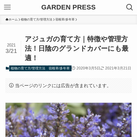
GARDEN PRESS
ホーム
植物の育て方/管理方法
宿根草/多年草
アジュガの育て方｜特徴や管理方
2021
法！日陰のグランドカバーにも最
3/21
適！
2020年3月5日
2021年3月21日
植物の育て方/管理方法
宿根草/多年草
当ページのリンクには広告が含まれています。