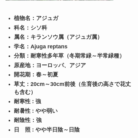
植物名：アジュガ
科名：シソ科
属名：キランソウ属（アジュガ属）
学名：Ajuga reptans
分類：耐寒性多年草（冬期常緑～半常緑種）
原産地：ヨーロッパ、アジア
開花期：春～初夏
草丈：20cm～30cm前後（生育後の高さで花丈
も含む）
耐寒性 : 強
耐暑性 : やや弱い
耐陰性：強
日 照 : やや半日陰～日陰