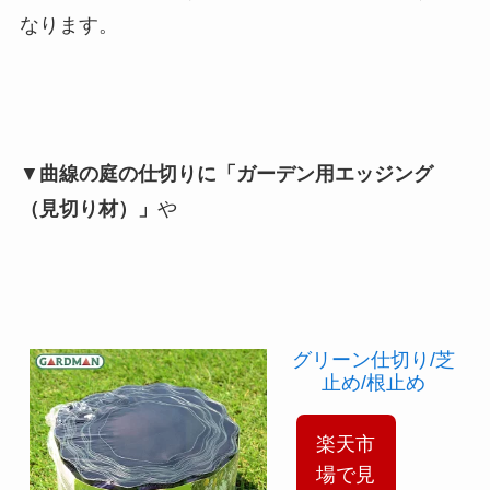
なります。
▼
曲線の庭の仕切りに「ガーデン用エッジング
（見切り材）」
や
グリーン仕切り/芝
止め/根止め
楽天市
場で見