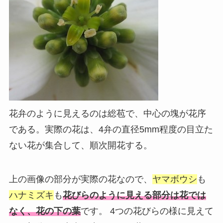
花弁のように見えるのは総苞で、中心の塊が花序
である。実際の花は、4弁の直径5mm程度の目立た
ない花が集合して、順次開花する。
上の画像の部分が実際の花なので、
ヤマボウシ
も
ハナミズキ
も
花びらのように見える部分は花では
なく、花の下の葉
です。 4つの花びらの様に見えて