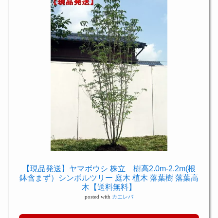
【現品発送】ヤマボウシ 株立 樹高2.0m-2.2m(根
鉢含まず）シンボルツリー 庭木 植木 落葉樹 落葉高
木【送料無料】
posted with
カエレバ