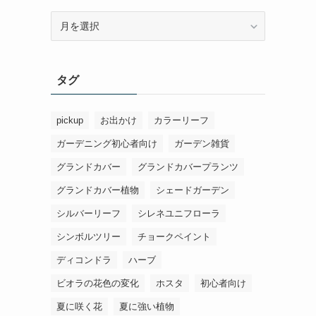
ア
ー
カ
イ
タグ
ブ
pickup
お出かけ
カラーリーフ
ガーデニング初心者向け
ガーデン雑貨
グランドカバー
グランドカバープランツ
グランドカバー植物
シェードガーデン
シルバーリーフ
シレネユニフローラ
シンボルツリー
チョークペイント
ディコンドラ
ハーブ
ビオラの花色の変化
ホスタ
初心者向け
夏に咲く花
夏に強い植物