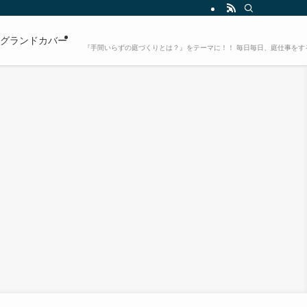
グランドカバー
『手間いらずの庭づくりとは？』をテーマに！！ 毎日毎日、庭仕事をす