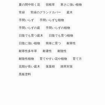
夏の間中咲く花
宿根草
寒さに強い植物
常緑
常緑のグランドカバー
庭木
手間いらず
手間いらずな植物
手間いらずの庭
手間いらずの植物
日陰でも育つ庭木
日陰でも育つ植物
日陰に強い植物
簡単に育つ
耐寒性
耐寒性多年草
耐暑性
耐陰性
耐陰性植物
育てやすい花や植物
育て方
花期が長い庭木
落葉樹
雑草対策
黒板塗料