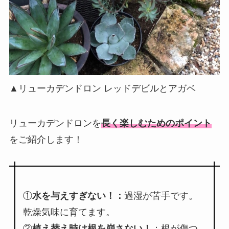
▲リューカデンドロン レッドデビルとアガベ
リューカデンドロンを
長く楽しむためのポイント
をご紹介します！
①
水を与えすぎない！：
過湿が苦手です。
乾燥気味に育てます。
②
植え替え時は根を崩さない！
：根が傷つ