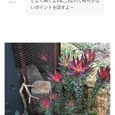
とよく聞くよね(;_:)なので枯らさな
（もふ）
いポイントを話すよ～